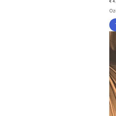
€
4.
Ozo