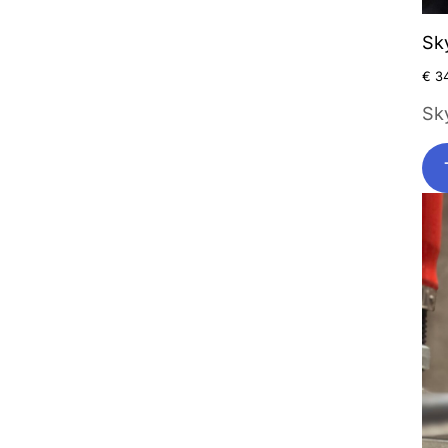
Sk
€
34
Sk